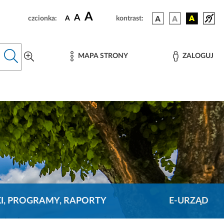
A
A
czcionka:
A
kontrast:
MAPA STRONY
ZALOGUJ
KI, PROGRAMY, RAPORTY
E-URZĄD