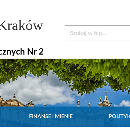
 Kraków
Szukaj w bip
cznych Nr 2
FINANSE I MIENIE
POLITY