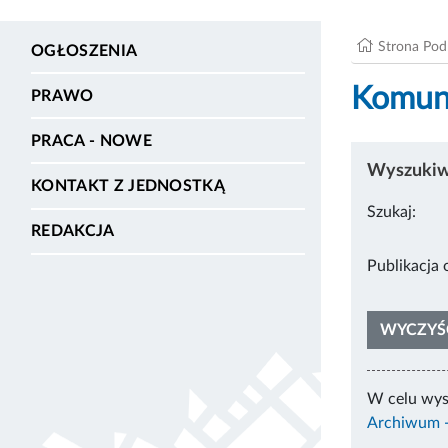
Strona Po
OGŁOSZENIA
Komuni
PRAWO
PRACA - NOWE
Wyszukiwa
KONTAKT Z JEDNOSTKĄ
Szukaj:
REDAKCJA
Pub
WYCZYŚ
W celu wys
Archiwum -