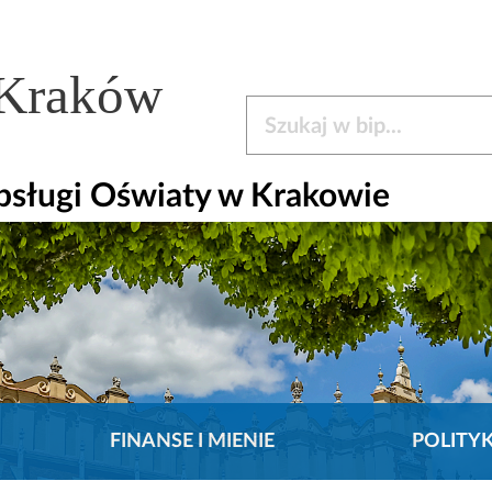
 Kraków
Szukaj w bip
bsługi Oświaty w Krakowie
FINANSE I MIENIE
POLITY