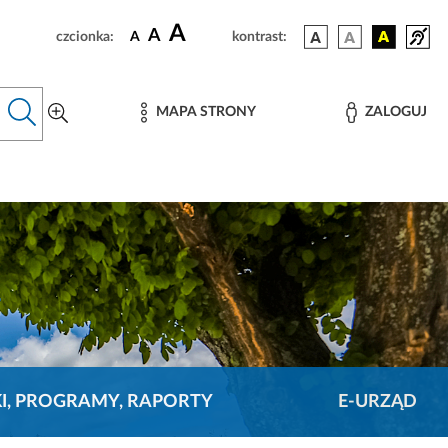
A
A
czcionka:
A
kontrast:
MAPA STRONY
ZALOGUJ
KI, PROGRAMY, RAPORTY
E-URZĄD