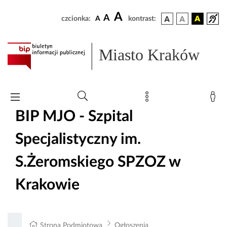
A
A
czcionka:
A
kontrast:
Miasto Kraków
BIP MJO - Szpital
Specjalistyczny im.
S.Żeromskiego SPZOZ w
Krakowie
Strona Podmiotowa
Ogłoszenia