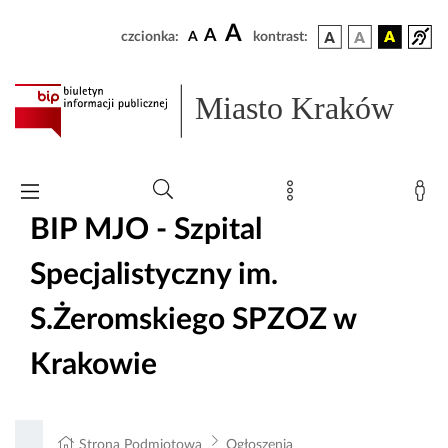
A
A
czcionka:
A
kontrast:
Miasto Kraków
BIP MJO - Szpital
Specjalistyczny im.
S.Żeromskiego SPZOZ w
Krakowie
Strona Podmiotowa
Ogłoszenia