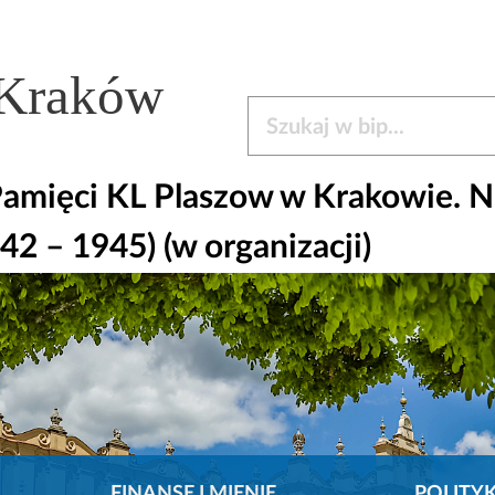
 Kraków
Szukaj w bip
amięci KL Plaszow w Krakowie. Ni
42 – 1945) (w organizacji)
FINANSE I MIENIE
POLITY