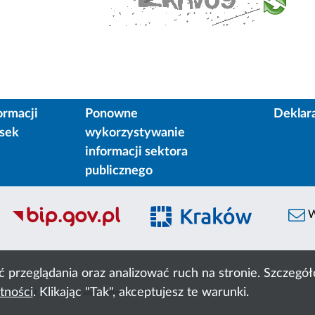
ormacji
Ponowne
Deklar
osek
wykorzystywanie
informacji sektora
publicznego
W
ć przeglądania oraz analizować ruch na stronie. Szczeg
tności
. Klikając "Tak", akceptujesz te warunki.
 Cyfronet AGH
liczba wyświetleń:
231762474