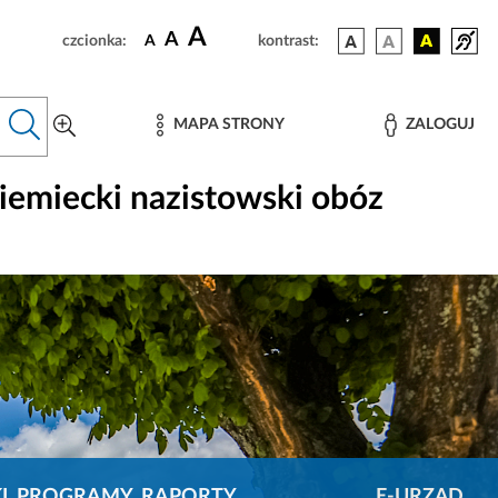
A
A
czcionka:
A
kontrast:
MAPA STRONY
ZALOGUJ
emiecki nazistowski obóz
KI, PROGRAMY, RAPORTY
E-URZĄD