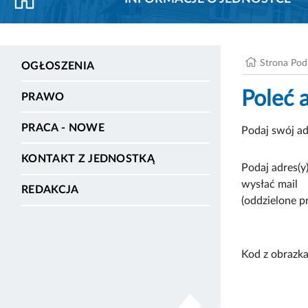
Strona Po
OGŁOSZENIA
Poleć 
PRAWO
PRACA - NOWE
Podaj swój ad
KONTAKT Z JEDNOSTKĄ
Podaj adres(y)
wysłać mail
REDAKCJA
(oddzielone p
Kod z obrazka