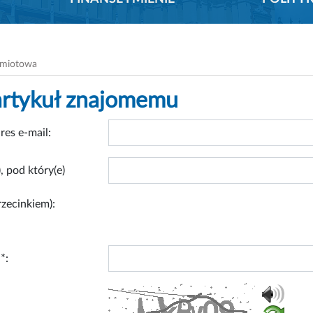
dmiotowa
artykuł znajomemu
res e-mail:
, pod który(e)
rzecinkiem):
*: