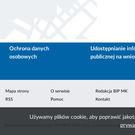
Ochrona danych
Udostępnianie inf
osobowych
publicznej na wni
Mapa strony
O serwisie
Redakcja BIP MK
RSS
Pomoc
Kontakt
Używamy plików cookie, aby poprawić jakoś
prywa
Biuletyn Informacji Publicznej - BIP MK © 2003-2026,
Urząd Miasta Krakowa
,
ACK