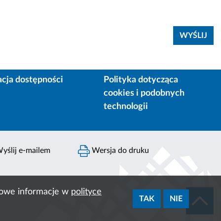
acja dostępności
Polityka dotycząca
cookies i podobnych
technologii
yślij e-mailem
Wersja do druku
ółowe informacje w
polityce
TAK
NIE