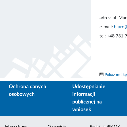
adres: ul. Ma
e-mail:
biuro
tel: +48 731 
Pokaż metkę
Ochrona danych
Udostępnianie
osobowych
informacji
publicznej na
wniosek
Mapa strony
O serwisie
Redakcja BIP MK