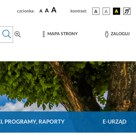
A
A
czcionka:
A
kontrast:
MAPA STRONY
ZALOGUJ
KI, PROGRAMY, RAPORTY
E-URZĄD