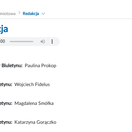
dmiotowa
Redakcja
ja
 Biuletynu:
Paulina Prokop
etynu:
Wojciech Fidelus
etynu:
Magdalena Smółka
letynu:
Katarzyna Gorączko