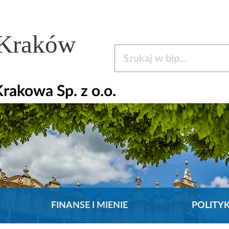
 Kraków
Szukaj w bip
rakowa Sp. z o.o.
FINANSE I MIENIE
POLITY