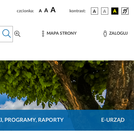
A
A
czcionka:
A
kontrast:
MAPA STRONY
ZALOGUJ
KI, PROGRAMY, RAPORTY
E-URZĄD