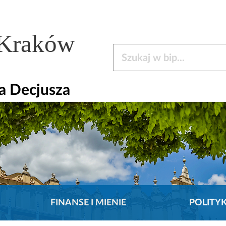
 Kraków
Szukaj w bip
la Decjusza
FINANSE I MIENIE
POLITY