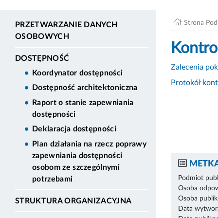
Strona Po
PRZETWARZANIE DANYCH
OSOBOWYCH
Kontrol
DOSTĘPNOŚĆ
Zalecenia pok
Koordynator dostępności
Protokół kont
Dostępność architektoniczna
Raport o stanie zapewniania
dostępności
Deklaracja dostępności
Plan działania na rzecz poprawy
zapewniania dostępności
METKA
osobom ze szczególnymi
Podmiot publ
potrzebami
Osoba odpowi
Osoba publik
STRUKTURA ORGANIZACYJNA
Data wytworz