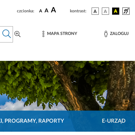
A
A
czcionka:
A
kontrast:
MAPA STRONY
ZALOGUJ
KI, PROGRAMY, RAPORTY
E-URZĄD