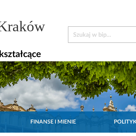
 Kraków
Szukaj w bip
kształcące
FINANSE I MIENIE
POLITY