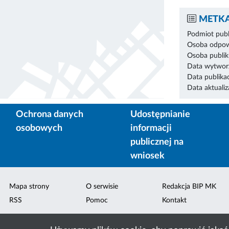
METKA
Podmiot publ
Osoba odpowi
Osoba publik
Data wytworz
Data publikac
Data aktualiza
Ochrona danych
Udostępnianie
osobowych
informacji
publicznej na
wniosek
Mapa strony
O serwisie
Redakcja BIP MK
RSS
Pomoc
Kontakt