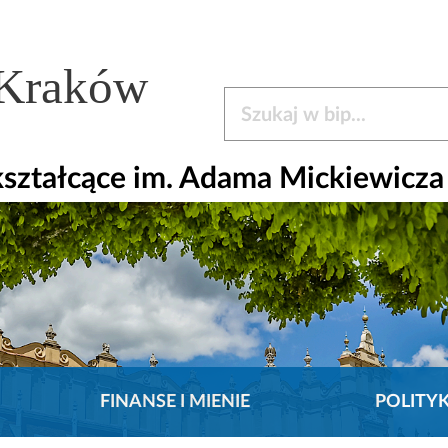
 Kraków
Szukaj w bip
ształcące im. Adama Mickiewicza
FINANSE I MIENIE
POLITY