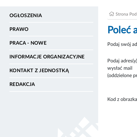
Strona Po
OGŁOSZENIA
Poleć 
PRAWO
PRACA - NOWE
Podaj swój ad
INFORMACJE ORGANIZACYJNE
Podaj adres(y)
wysłać mail
KONTAKT Z JEDNOSTKĄ
(oddzielone p
REDAKCJA
Kod z obrazka