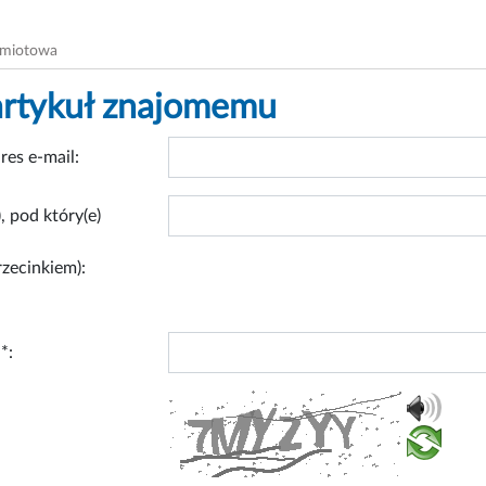
dmiotowa
artykuł znajomemu
res e-mail:
, pod który(e)
rzecinkiem):
*: