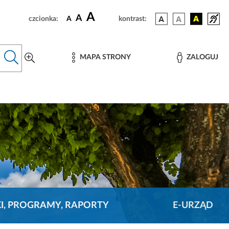
A
A
czcionka:
A
kontrast:
MAPA STRONY
ZALOGUJ
KI, PROGRAMY, RAPORTY
E-URZĄD