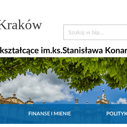
 Kraków
Szukaj w bip
ształcące im.ks.Stanisława Kona
FINANSE I MIENIE
POLITY