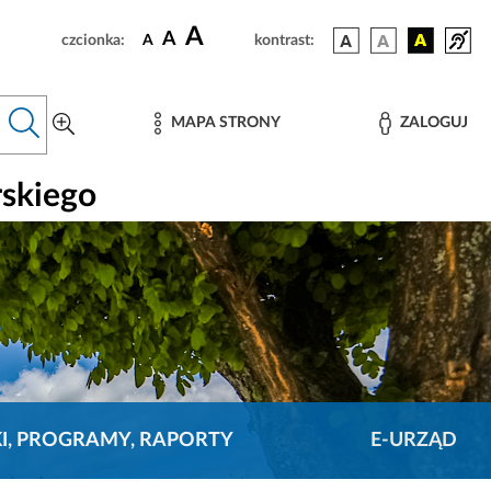
A
A
czcionka:
A
kontrast:
MAPA STRONY
ZALOGUJ
rskiego
KI, PROGRAMY, RAPORTY
E-URZĄD