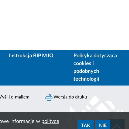
Instrukcja BIP MJO
Polityka dotycząca
cookies i
podobnych
technologii
yślij e-mailem
Wersja do druku
ółowe informacje w
polityce
TAK
NIE