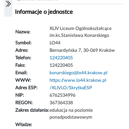
Informacje o jednostce
XLIV Liceum Ogólnokształcące
Nazwa:
im.ks.Stanisława Konarskiego
Symbol:
LO44
Adres:
Bernardyńska 7, 30-069 Kraków
Telefon:
124220405
Faks:
124220405
Email:
konarskiego@lo44.krakow.pl
WWW:
https://www.lo44.krakow.pl
Adres ESP:
/XLIVLO/SkrytkaESP
NIP:
6762534996
REGON:
367364338
Zakres działania:
edukacja na poziomie
ponadpodstawowym
Władze: