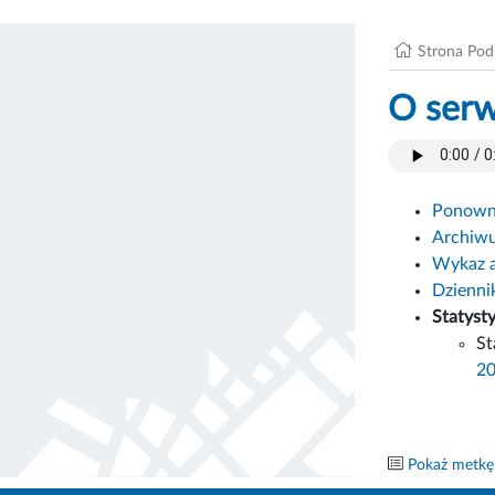
Strona Po
O serw
Ponowne
Archiw
Wykaz 
Dzienni
Statyst
St
2
Pokaż metkę