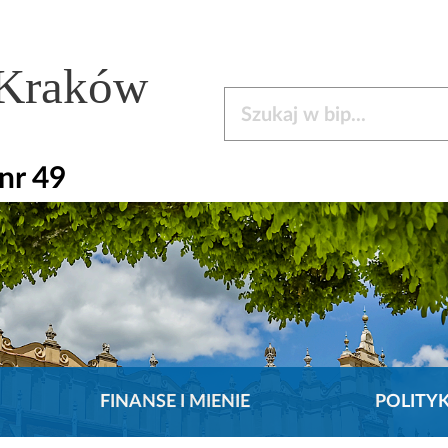
 Kraków
Szukaj w bip
nr 49
FINANSE I MIENIE
POLITY