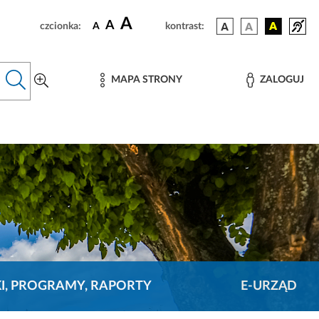
A
A
czcionka:
A
kontrast:
MAPA STRONY
ZALOGUJ
KI, PROGRAMY, RAPORTY
E-URZĄD