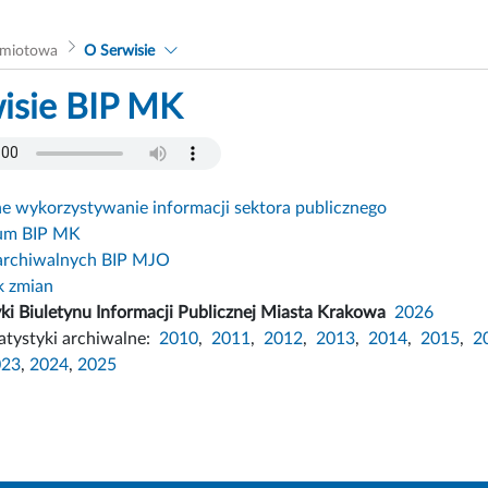
dmiotowa
O Serwisie
isie BIP MK
 wykorzystywanie informacji sektora publicznego
um BIP MK
archiwalnych BIP MJO
k zmian
yki Biuletynu Informacji Publicznej Miasta Krakowa
2026
atystyki archiwalne:
2010
,
2011
,
2012
,
2013
,
2014
,
2015
,
2
023
,
2024
,
2025