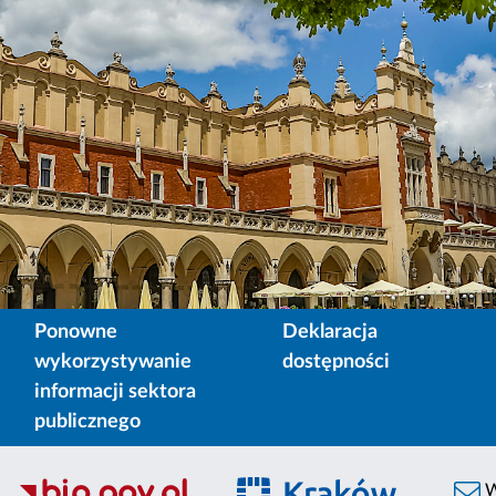
Ponowne
Deklaracja
wykorzystywanie
dostępności
informacji sektora
publicznego
W