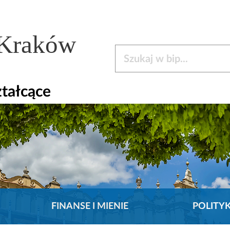
 Kraków
Szukaj w bip
ztałcące
FINANSE I MIENIE
POLITY