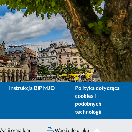
Instrukcja BIP MJO
Polityka dotycząca
cookies i
podobnych
technologii
yślij e-mailem
Wersja do druku