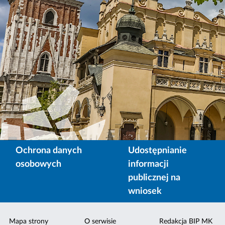
Ochrona danych
Udostępnianie
osobowych
informacji
publicznej na
wniosek
Mapa strony
O serwisie
Redakcja BIP MK