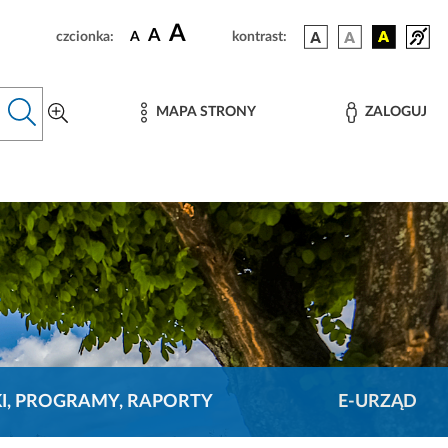
A
A
czcionka:
A
kontrast:
MAPA STRONY
ZALOGUJ
KI, PROGRAMY, RAPORTY
E-URZĄD