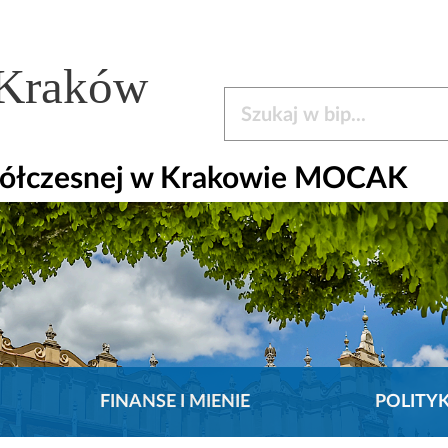
 Kraków
Szukaj w bip
półczesnej w Krakowie MOCAK
FINANSE I MIENIE
POLITY