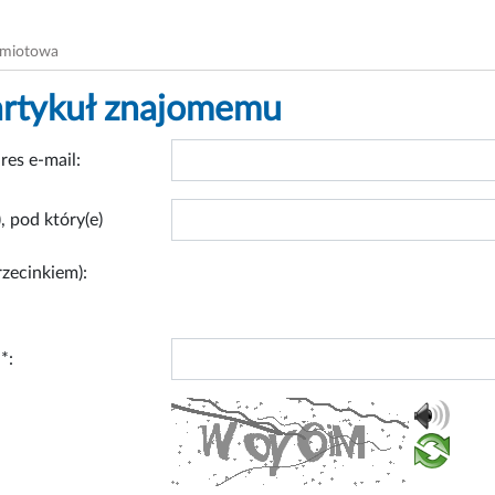
dmiotowa
artykuł znajomemu
res e-mail:
, pod który(e)
rzecinkiem):
*: