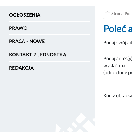
Strona Po
OGŁOSZENIA
Poleć 
PRAWO
PRACA - NOWE
Podaj swój ad
KONTAKT Z JEDNOSTKĄ
Podaj adres(y)
wysłać mail
REDAKCJA
(oddzielone p
Kod z obrazka