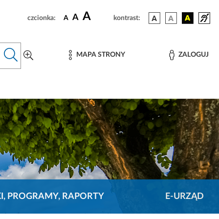
A
A
czcionka:
A
kontrast:
MAPA STRONY
ZALOGUJ
KI, PROGRAMY, RAPORTY
E-URZĄD