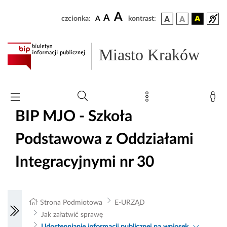
A
A
czcionka:
A
kontrast:
Miasto Kraków
BIP MJO - Szkoła
Podstawowa z Oddziałami
Integracyjnymi nr 30
Strona Podmiotowa
E-URZĄD
Jak załatwić sprawę