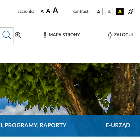
A
A
czcionka:
A
kontrast:
MAPA STRONY
ZALOGUJ
KI, PROGRAMY, RAPORTY
E-URZĄD