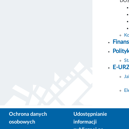
DO
Ko
Finans
Polity
St
E-UR
Ja
El
Ochrona danych
Udostępnianie
osobowych
informacji