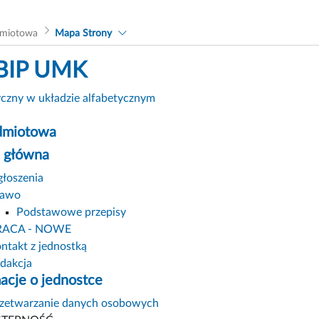
dmiotowa
Mapa Strony
BIP UMK
yczny w układzie alfabetycznym
dmiotowa
a główna
łoszenia
rawo
Podstawowe przepisy
RACA - NOWE
ntakt z jednostką
dakcja
acje o jednostce
zetwarzanie danych osobowych