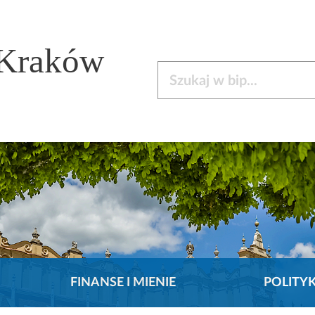
 Kraków
Szukaj w bip
FINANSE I MIENIE
POLITY