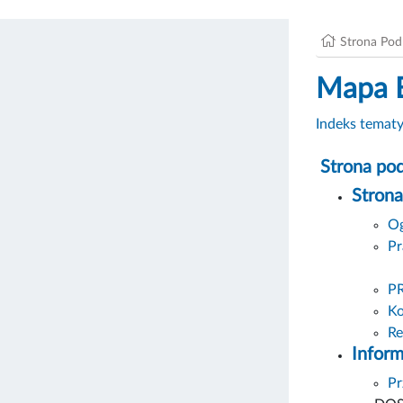
Strona Po
Mapa 
Indeks temat
Strona po
Stron
Og
P
P
Ko
Re
Inform
Pr