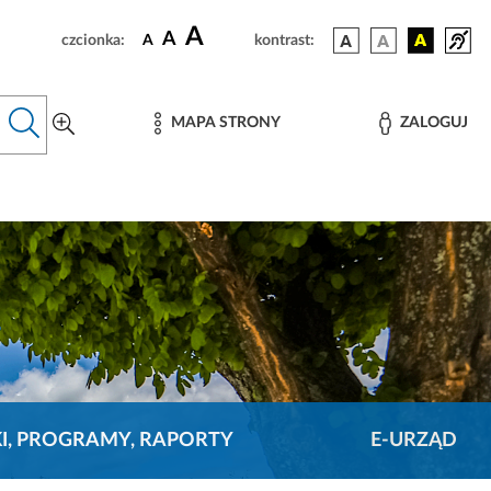
A
A
czcionka:
A
kontrast:
MAPA STRONY
ZALOGUJ
KI, PROGRAMY, RAPORTY
E-URZĄD