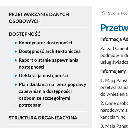
Strona Po
PRZETWARZANIE DANYCH
OSOBOWYCH
Przetw
DOSTĘPNOŚĆ
Informacja A
Koordynator dostępności
Zarząd Cmenta
Dostępność architektoniczna
podmiotem de
Raport o stanie zapewniania
usług świadc
dostępności
Informujemy, 
Deklaracja dostępności
1. Mają Pańs
Plan działania na rzecz poprawy
przetwarzania
zapewniania dostępności
do wniesieni
osobom ze szczególnymi
2. Dane osobo
potrzebami
narodowym zas
kancelaryjnej
STRUKTURA ORGANIZACYJNA
3. Mają Państ