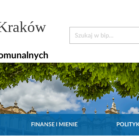
 Kraków
Szukaj w bip
Komunalnych
FINANSE I MIENIE
POLITY