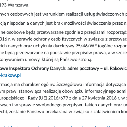
-193 Warszawa.
anych osobowych jest warunkiem realizacji usług świadczonych
ją niepodania danych jest brak możliwości świadczenia przez nas
ne osobowe będą przetwarzane zgodnie z przepisami rozporządz
2016 r. w sprawie ochrony osób fizycznych w związku z przet
ich danych oraz uchylenia dyrektywy 95/46/WE (ogólne rozporz
 dane będą przetwarzane na podstawie przepisów prawa, a w szc
konywaniem umowy, której są Państwo stroną.
owe Inspektora Ochrony Danych: adres pocztowy – ul. Rakowick
-krakow.pl
formacja ma charakter ogólny. Szczegółowa informacja dotyczą
ym praw, stanowiąca realizację obowiązku informacyjnego admini
ropejskiego i Rady (UE) 2016/679 z dnia 27 kwietnia 2016 r. w
wych i w sprawie swobodnego przepływu takich danych oraz u
ch), zostanie Państwu przekazana w związku z załatwieniem ko