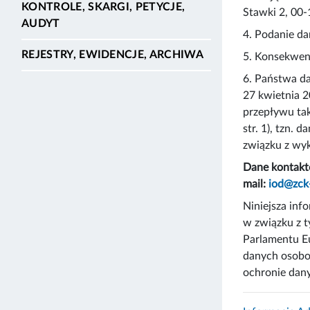
KONTROLE, SKARGI, PETYCJE,
Stawki 2, 00
AUDYT
4. Podanie d
REJESTRY, EWIDENCJE, ARCHIWA
5. Konsekwenc
6. Państwa da
27 kwietnia 
przepływu tak
str. 1), tzn.
związku z wy
Dane kontakt
mail:
iod@zck
Niniejsza in
w związku z t
Parlamentu Eu
danych osobo
ochronie dany