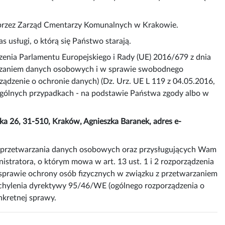
 przez Zarząd Cmentarzy Komunalnych w Krakowie.
 usługi, o którą się Państwo starają.
enia Parlamentu Europejskiego i Rady (UE) 2016/679 z dnia
warzaniem danych osobowych i w sprawie swobodnego
ądzenie o ochronie danych) (Dz. Urz. UE L 119 z 04.05.2016,
zególnych przypadkach - na podstawie Państwa zgody albo w
a 26, 31-510, Kraków, Agnieszka Baranek, adres e-
ca przetwarzania danych osobowych oraz przysługujących Wam
stratora, o którym mowa w art. 13 ust. 1 i 2 rozporządzenia
 sprawie ochrony osób fizycznych w związku z przetwarzaniem
chylenia dyrektywy 95/46/WE (ogólnego rozporządzenia o
nkretnej sprawy.