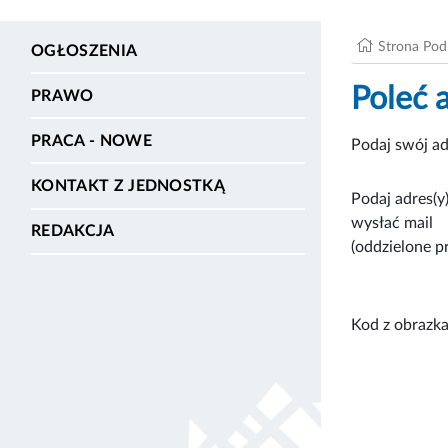
Strona Po
OGŁOSZENIA
Poleć 
PRAWO
PRACA - NOWE
Podaj swój ad
KONTAKT Z JEDNOSTKĄ
Podaj adres(y)
wysłać mail
REDAKCJA
(oddzielone p
Kod z obrazka