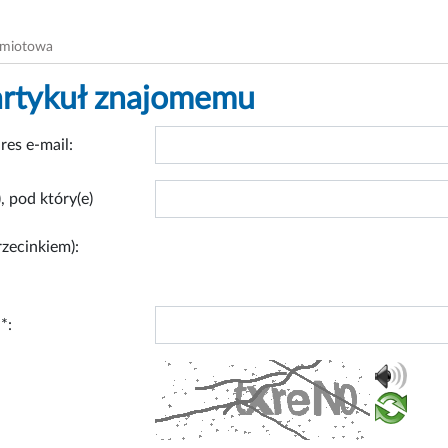
dmiotowa
artykuł znajomemu
res e-mail:
, pod który(e)
rzecinkiem):
*: