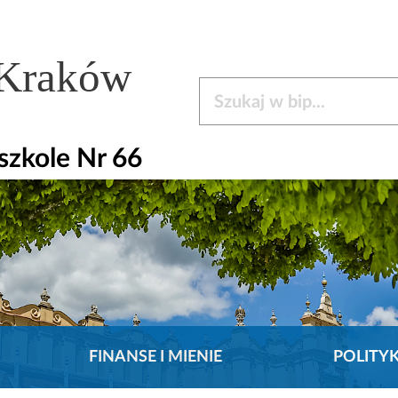
 Kraków
Szukaj w bip
zkole Nr 66
FINANSE I MIENIE
POLITY