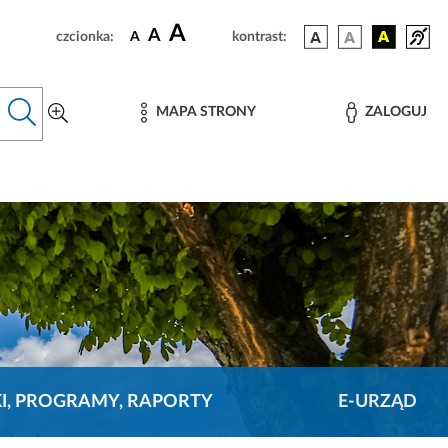
A
A
czcionka:
A
kontrast:
MAPA STRONY
ZALOGUJ
KI, PROGRAMY, RAPORTY
E-URZĄD