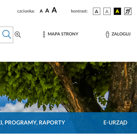
A
A
czcionka:
A
kontrast:
MAPA STRONY
ZALOGUJ
KI, PROGRAMY, RAPORTY
E-URZĄD