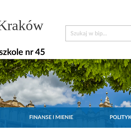
 Kraków
Szukaj w bip
zkole nr 45
FINANSE I MIENIE
POLITY