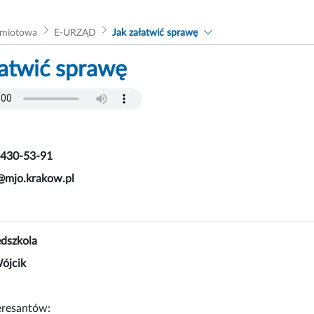
dmiotowa
E-URZĄD
Jak załatwić sprawę
łatwić sprawę
430-53-91
jo.krakow.pl
edszkola
ójcik
eresantów: