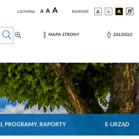
A
A
czcionka:
A
kontrast:
MAPA STRONY
ZALOGUJ
KI, PROGRAMY, RAPORTY
E-URZĄD