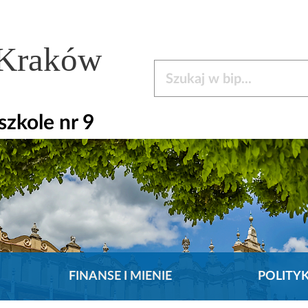
 Kraków
Szukaj w bip
zkole nr 9
FINANSE I MIENIE
POLITY