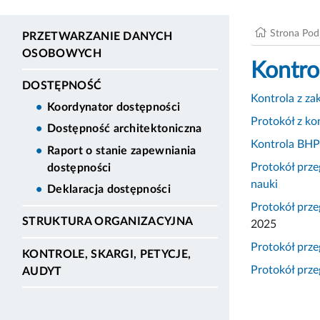
Strona Po
PRZETWARZANIE DANYCH
OSOBOWYCH
Kontro
DOSTĘPNOŚĆ
Kontrola z z
Koordynator dostępności
Protokół z ko
Dostępność architektoniczna
Kontrola BHP
Raport o stanie zapewniania
Protokół prz
dostępności
nauki
Deklaracja dostępności
Protokół prz
STRUKTURA ORGANIZACYJNA
2025
Protokół prz
KONTROLE, SKARGI, PETYCJE,
Protokół prz
AUDYT