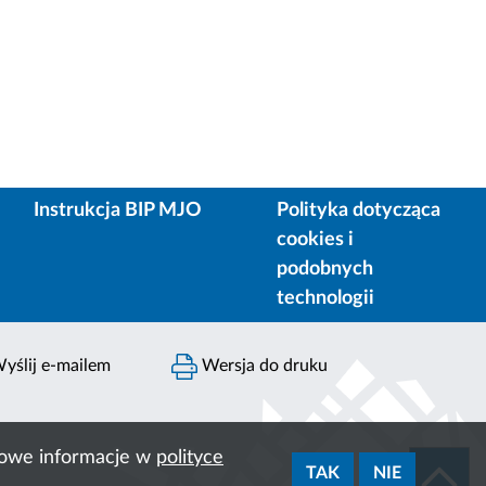
Instrukcja BIP MJO
Polityka dotycząca
cookies i
podobnych
technologii
yślij e-mailem
Wersja do druku
ółowe informacje w
polityce
TAK
NIE