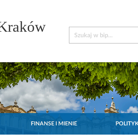
 Kraków
Szukaj w bip
FINANSE I MIENIE
POLITY