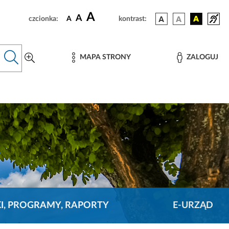
A
A
czcionka:
A
kontrast:
MAPA STRONY
ZALOGUJ
KI, PROGRAMY, RAPORTY
E-URZĄD