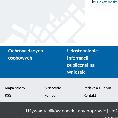
Pokaż metkę
Ochrona danych
Udostępnianie
osobowych
informacji
publicznej na
wniosek
Mapa strony
O serwisie
Redakcja BIP MK
RSS
Pomoc
Kontakt
Używamy plików cookie, aby poprawić jakoś