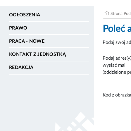
Strona Po
OGŁOSZENIA
Poleć 
PRAWO
PRACA - NOWE
Podaj swój ad
KONTAKT Z JEDNOSTKĄ
Podaj adres(y)
wysłać mail
REDAKCJA
(oddzielone p
Kod z obrazka