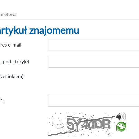
dmiotowa
artykuł znajomemu
res e-mail:
, pod który(e)
rzecinkiem):
*: