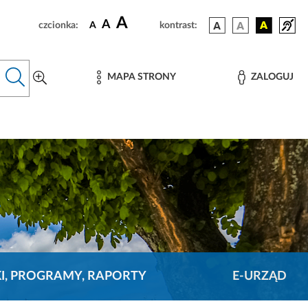
A
A
czcionka:
A
kontrast:
MAPA STRONY
ZALOGUJ
KI, PROGRAMY, RAPORTY
E-URZĄD