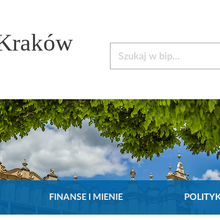
 Kraków
Szukaj w bip
FINANSE I MIENIE
POLITY