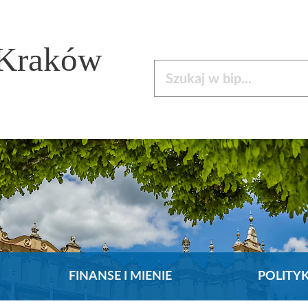
 Kraków
Szukaj w bip
FINANSE I MIENIE
POLITY