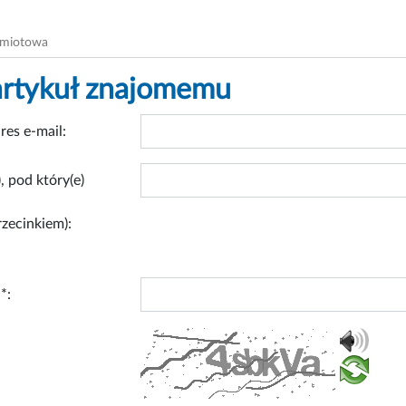
dmiotowa
artykuł znajomemu
res e-mail:
, pod który(e)
rzecinkiem):
*: