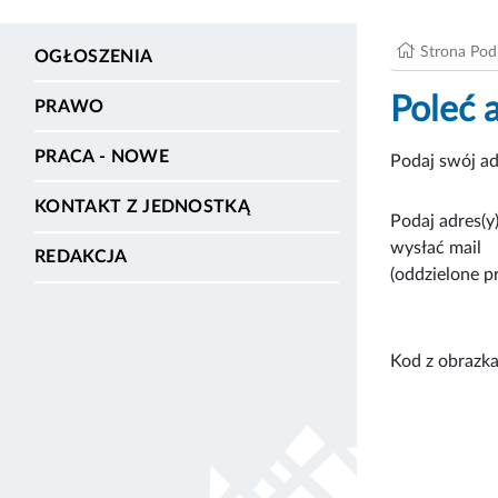
Strona Po
OGŁOSZENIA
Poleć 
PRAWO
PRACA - NOWE
Podaj swój ad
KONTAKT Z JEDNOSTKĄ
Podaj adres(y)
wysłać mail
REDAKCJA
(oddzielone p
Kod z obrazka