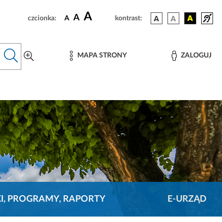
A
A
czcionka:
A
kontrast:
MAPA STRONY
ZALOGUJ
KI, PROGRAMY, RAPORTY
E-URZĄD