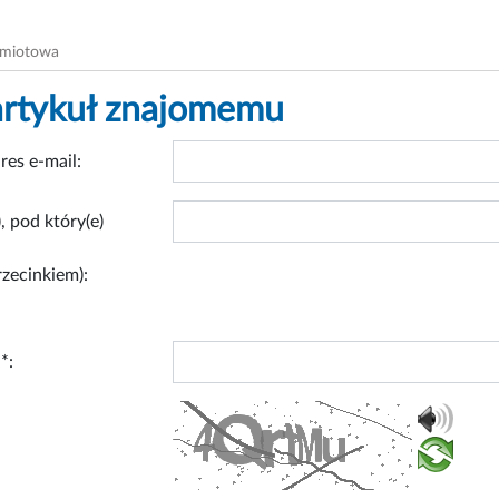
dmiotowa
artykuł znajomemu
res e-mail:
, pod który(e)
rzecinkiem):
*: