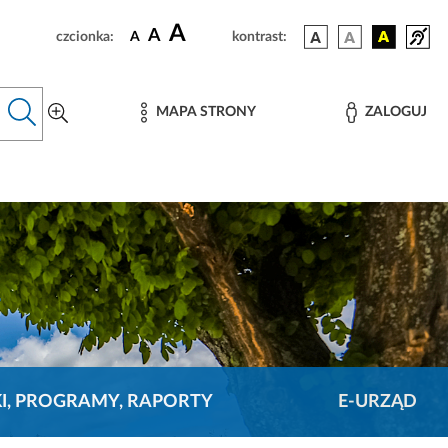
A
A
czcionka:
A
kontrast:
MAPA STRONY
ZALOGUJ
KI, PROGRAMY, RAPORTY
E-URZĄD