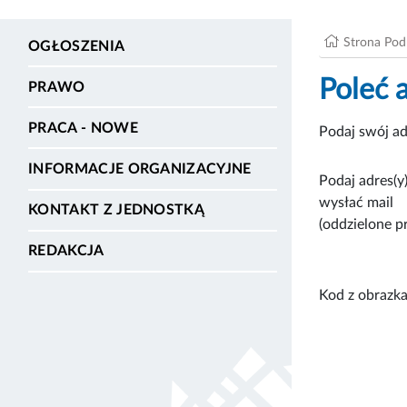
Strona Po
OGŁOSZENIA
Poleć 
PRAWO
PRACA - NOWE
Podaj swój ad
INFORMACJE ORGANIZACYJNE
Podaj adres(y)
wysłać mail
KONTAKT Z JEDNOSTKĄ
(oddzielone p
REDAKCJA
Kod z obrazka