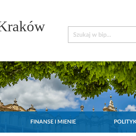
 Kraków
Szukaj w bip
FINANSE I MIENIE
POLITY