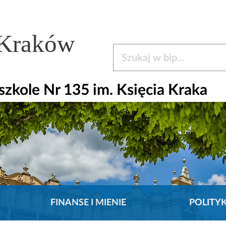
 Kraków
Szukaj w bip
kole Nr 135 im. Księcia Kraka
FINANSE I MIENIE
POLITY