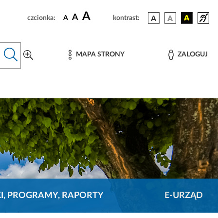
A
A
czcionka:
A
kontrast:
MAPA STRONY
ZALOGUJ
KI, PROGRAMY, RAPORTY
E-URZĄD