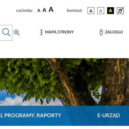
A
A
czcionka:
A
kontrast:
MAPA STRONY
ZALOGUJ
KI, PROGRAMY, RAPORTY
E-URZĄD