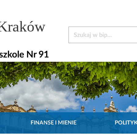
 Kraków
Szukaj w bip
zkole Nr 91
FINANSE I MIENIE
POLITY