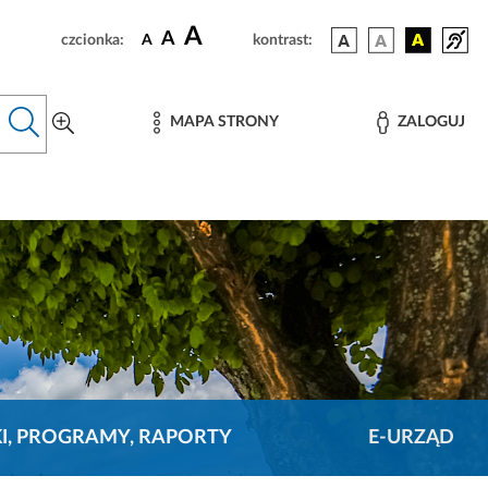
A
A
czcionka:
A
kontrast:
MAPA STRONY
ZALOGUJ
KI, PROGRAMY, RAPORTY
E-URZĄD