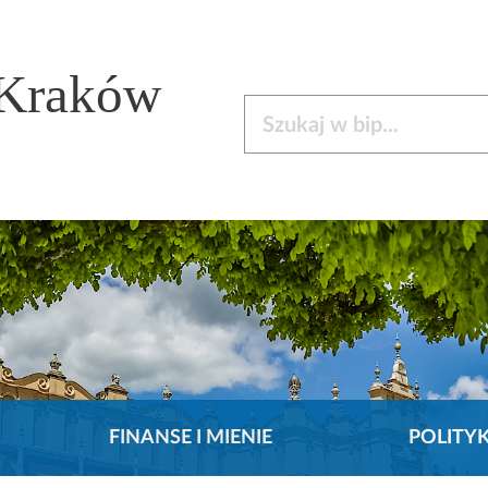
 Kraków
Szukaj w bip
FINANSE I MIENIE
POLITY