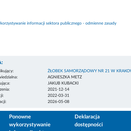
orzystywanie informacji sektora publicznego - odmienne zasady
:
ikujący:
ŻŁOBEK SAMORZĄDOWY NR 21 W KRAKO
edzialna:
AGNIESZKA METZ
ująca:
JAKUB KUBACKI
enia:
2021-12-14
ji:
2022-03-31
cji:
2026-05-08
Ponowne
Deklaracja
wykorzystywanie
dostępności