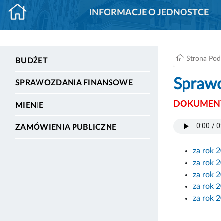
INFORMACJE O JEDNOSTCE
Strona Po
BUDŻET
Sprawo
SPRAWOZDANIA FINANSOWE
DOKUMENT
MIENIE
ZAMÓWIENIA PUBLICZNE
za rok 
za rok 
za rok 
za rok 
za rok 