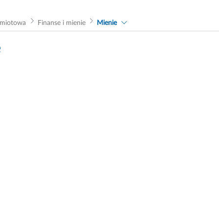
dmiotowa
Finanse i mienie
Mienie
e