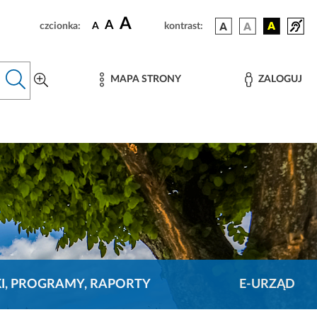
A
A
czcionka:
A
kontrast:
MAPA STRONY
ZALOGUJ
KI, PROGRAMY, RAPORTY
E-URZĄD