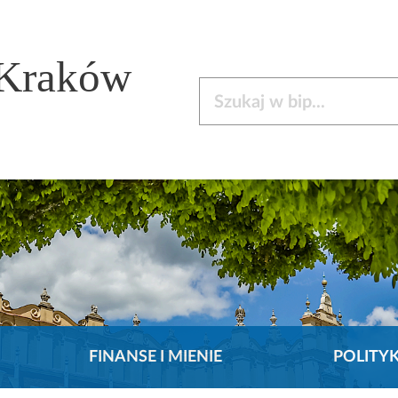
 Kraków
Szukaj w bip
FINANSE I MIENIE
POLITY