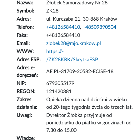
Nazwa:
Żłobek Samorządowy Nr 28
Symbol:
ZK28
Adres:
ul. Kurczaba 21, 30-868 Kraków
Telefon:
+48126584410
,
+48509890504
Faks:
+48126584410
Email:
zlobek28@mjo.krakow.pl
WWW:
https://-
Adres ESP:
/ZK28KRK/SkrytkaESP
Adres e-
AE:PL-31709-20582-ECISE-18
doręczeń:
NIP:
6793055179
REGON:
121420381
Zakres
Opieka dzienna nad dziećmi w wieku
działania:
od 20-tego tygodnia życia do trzech lat.
Uwagi:
Dyrektor Żłobka przyjmuje od
poniedziałku do piątku w godzinach od
7.30 do 15.00
Władze: