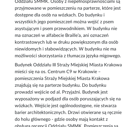
Oddziału SMMK. Osoby z niepełnosprawnościami są
przyjmowane w pomieszczeniu na parterze, które jest
dostępne dla osób na wózkach. Do budynku i
wszystkich jego pomieszczeń można wejść z psem
asystującym i psem przewodnikiem. W budynku nie
ma oznaczeń w alfabecie Braille’a, ani oznaczeń
kontrastowych lub w druku powiększonym dla osób
niewidomych i słabowidzących. W budynku nie ma
możliwości skorzystania z tłumacza języka migowego.
Budynek Oddziału III Straży Miejskiej Miasta Krakowa
mieści się na os. Centrum C9 w Krakowie –
pomieszczenia Straży Miejskiej Miasta Krakowa
znajdują się na parterze budynku. Do budynku
prowadzi wejście od al. Przyjaźni. Budynek jest
wyposażony w podjazd dla osób poruszających się na
wózkach. Wejście jest ogólnodostępne, nie stwarza
barier architektonicznych. Drzwi otwierane są ręcznie
do holu głównego - gdzie osoby mają kontakt z
obsługą recepcji Oddziału SMMK. Pomieszczenia są