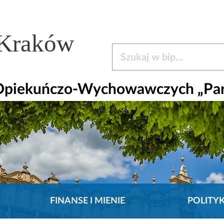
 Kraków
Szukaj w bip
 Opiekuńczo-Wychowawczych „Pa
FINANSE I MIENIE
POLITY