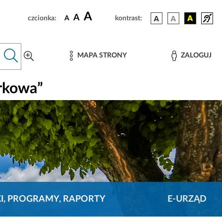
A
A
czcionka:
A
kontrast:
MAPA STRONY
ZALOGUJ
rkowa”
KI, PROGRAMY, RAPORTY
E-URZĄD