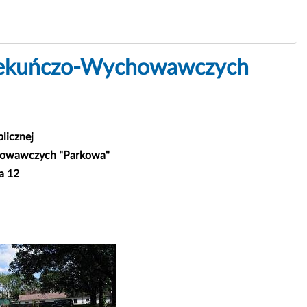
iekuńczo-Wychowawczych
licznej
owawczych "Parkowa"
a 12