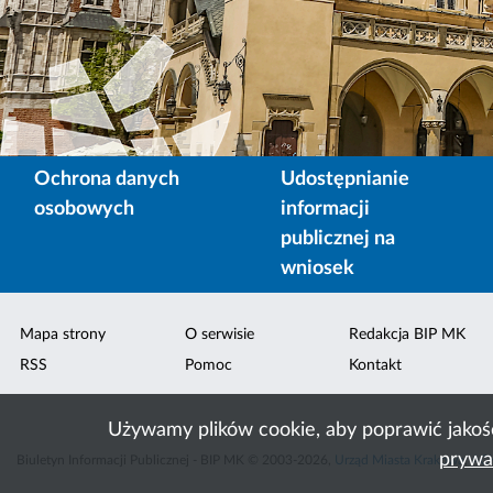
Ochrona danych
Udostępnianie
osobowych
informacji
publicznej na
wniosek
Mapa strony
O serwisie
Redakcja BIP MK
RSS
Pomoc
Kontakt
Używamy plików cookie, aby poprawić jakoś
prywa
Biuletyn Informacji Publicznej - BIP MK © 2003-2026,
Urząd Miasta Krakowa
,
ACK