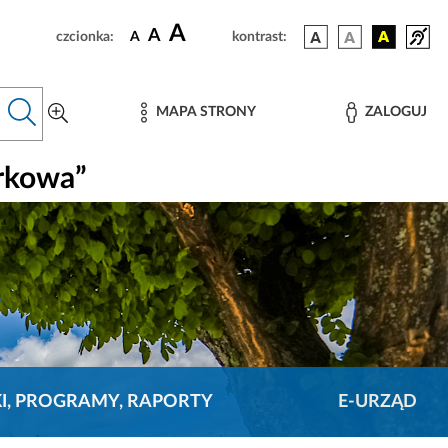
A
A
czcionka:
A
kontrast:
MAPA STRONY
ZALOGUJ
rkowa”
KI, PROGRAMY, RAPORTY
E-URZĄD