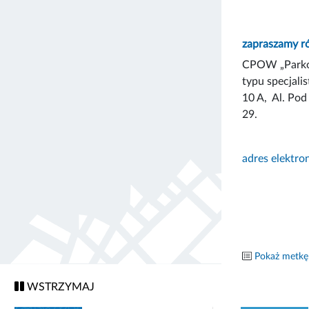
zapraszamy ró
CPOW „Parkow
typu specjali
10 A, Al. Pod
29.
adres elektro
Pokaż metkę
WSTRZYMAJ