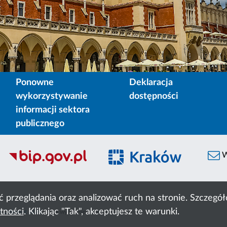
Ponowne
Deklaracja
wykorzystywanie
dostępności
informacji sektora
publicznego
W
ć przeglądania oraz analizować ruch na stronie. Szczeg
tności
. Klikając "Tak", akceptujesz te warunki.
 Cyfronet AGH
liczba wyświetleń:
62205