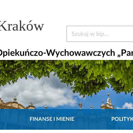
 Kraków
Szukaj w bip
 Opiekuńczo-Wychowawczych „Pa
FINANSE I MIENIE
POLITY