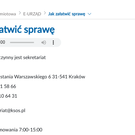
dmiotowa
E-URZĄD
Jak załatwić sprawę
łatwić sprawę
ynny jest sekretariat
owstania Warszawskiego 6 31-541 Kraków
11 58 66
10 64 31
ariat@ksos.pl
jmowania 7:00-15:00