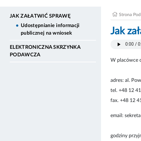
Strona Po
JAK ZAŁATWIĆ SPRAWĘ
Udostępnianie informacji
Jak za
publicznej na wniosek
ELEKTRONICZNA SKRZYNKA
PODAWCZA
W placówce cz
adres: al. P
tel. +48 12 4
fax. +48 12 4
email: sekret
godziny przy