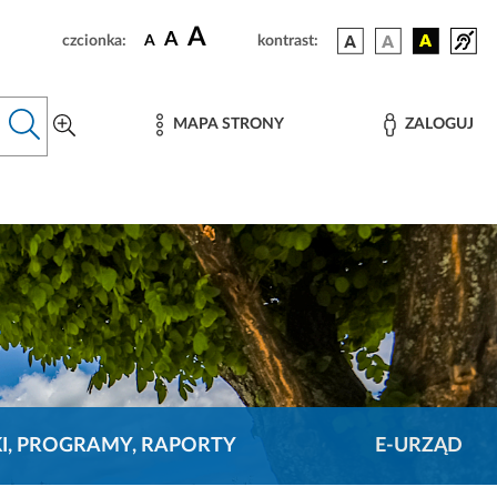
A
A
czcionka:
A
kontrast:
MAPA STRONY
ZALOGUJ
KI, PROGRAMY, RAPORTY
E-URZĄD