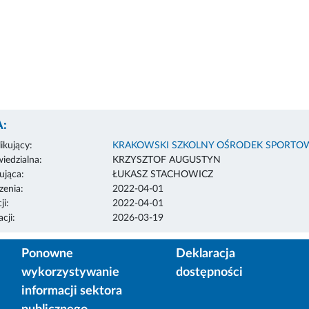
:
ikujący:
KRAKOWSKI SZKOLNY OŚRODEK SPORTO
edzialna:
KRZYSZTOF AUGUSTYN
ująca:
ŁUKASZ STACHOWICZ
enia:
2022-04-01
ji:
2022-04-01
cji:
2026-03-19
Ponowne
Deklaracja
wykorzystywanie
dostępności
informacji sektora