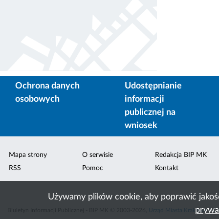
Ochrona danych
Udostępnianie
osobowych
informacji
publicznej na
wniosek
Mapa strony
O serwisie
Redakcja BIP MK
RSS
Pomoc
Kontakt
Używamy plików cookie, aby poprawić jakoś
prywa
Biuletyn Informacji Publicznej - BIP MK © 2003-2026,
Urząd Miasta Krakowa
,
ACK