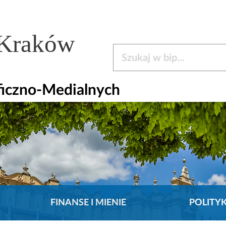
 Kraków
Szukaj w bip
aficzno-Medialnych
FINANSE I MIENIE
POLITY