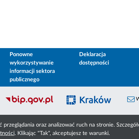
Ponowne
Deklaracja
wykorzystywanie
dostępności
informacji sektora
publicznego
W
ć przeglądania oraz analizować ruch na stronie. Szczeg
tności
. Klikając "Tak", akceptujesz te warunki.
 Cyfronet AGH
liczba wyświetleń:
1113