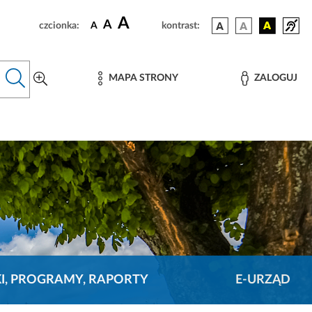
A
A
czcionka:
A
kontrast:
MAPA STRONY
ZALOGUJ
KI, PROGRAMY, RAPORTY
E-URZĄD