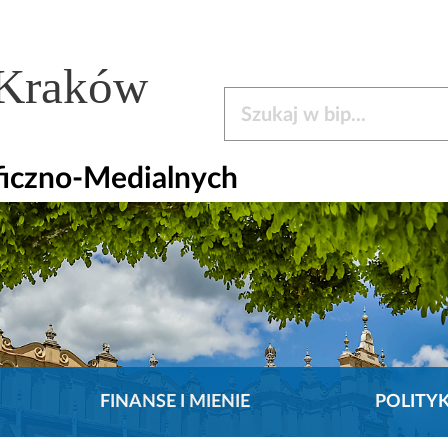
 Kraków
Szukaj w bip
aficzno-Medialnych
FINANSE I MIENIE
POLITY