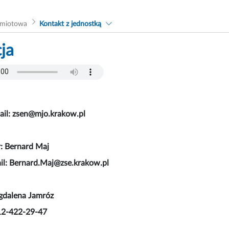
dmiotowa
Kontakt z jednostką
ja
ail: zsen@mjo.krakow.pl
: Bernard Maj
il: Bernard.Maj@zse.krakow.pl
gdalena Jamróz
 12-422-29-47