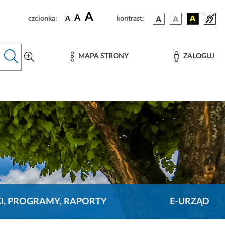
A
A
czcionka:
A
kontrast:
MAPA STRONY
ZALOGUJ
KI, PROGRAMY, RAPORTY
E-URZĄD