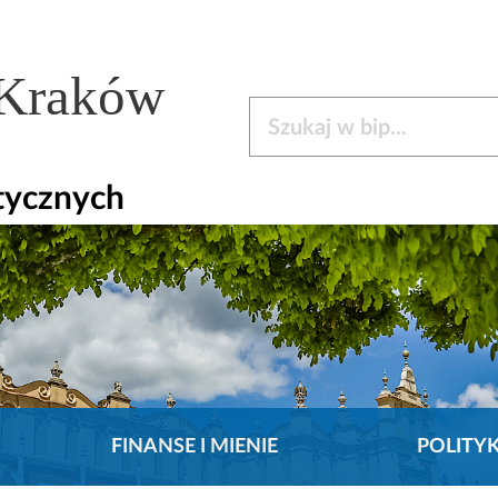
 Kraków
Szukaj w bip
tycznych
FINANSE I MIENIE
POLITY