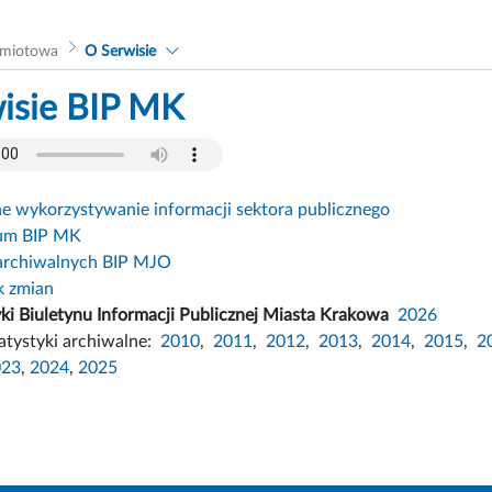
dmiotowa
O Serwisie
isie BIP MK
 wykorzystywanie informacji sektora publicznego
um BIP MK
archiwalnych BIP MJO
k zmian
yki Biuletynu Informacji Publicznej Miasta Krakowa
2026
atystyki archiwalne:
2010
,
2011
,
2012
,
2013
,
2014
,
2015
,
2
023
,
2024
,
2025