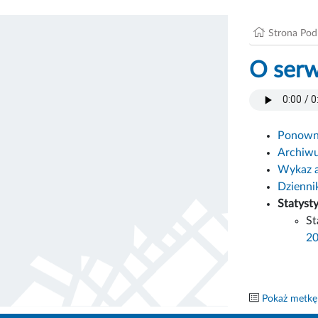
Strona Po
O serw
Ponowne
Archiw
Wykaz 
Dzienni
Statyst
St
2
Pokaż metkę