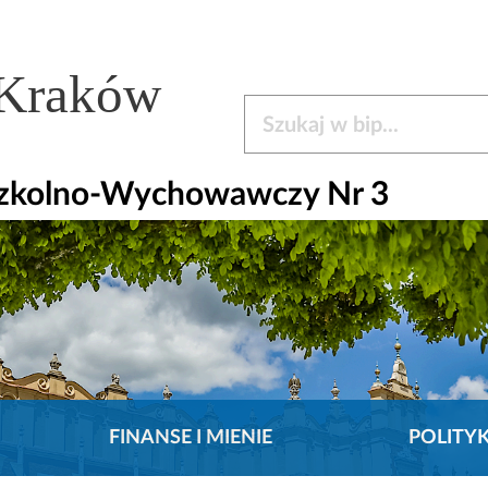
 Kraków
Szukaj w bip
Szkolno-Wychowawczy Nr 3
FINANSE I MIENIE
POLITY