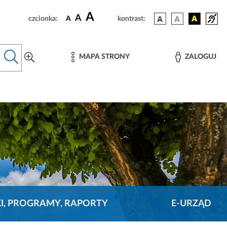
A
A
czcionka:
A
kontrast:
MAPA STRONY
ZALOGUJ
KI, PROGRAMY, RAPORTY
E-URZĄD