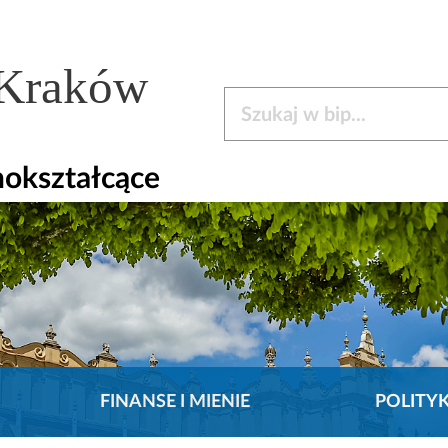
 Kraków
Szukaj w bip
nokształcące
FINANSE I MIENIE
POLITY