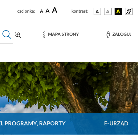
A
A
czcionka:
A
kontrast:
MAPA STRONY
ZALOGUJ
KI, PROGRAMY, RAPORTY
E-URZĄD