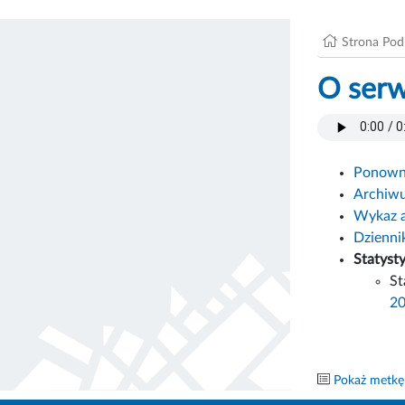
Strona Po
O serw
Ponowne
Archiw
Wykaz 
Dzienni
Statyst
St
2
Pokaż metkę