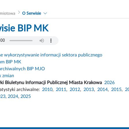
dmiotowa
O Serwisie
isie BIP MK
 wykorzystywanie informacji sektora publicznego
um BIP MK
archiwalnych BIP MJO
k zmian
yki Biuletynu Informacji Publicznej Miasta Krakowa
2026
atystyki archiwalne:
2010
,
2011
,
2012
,
2013
,
2014
,
2015
,
2
023
,
2024
,
2025