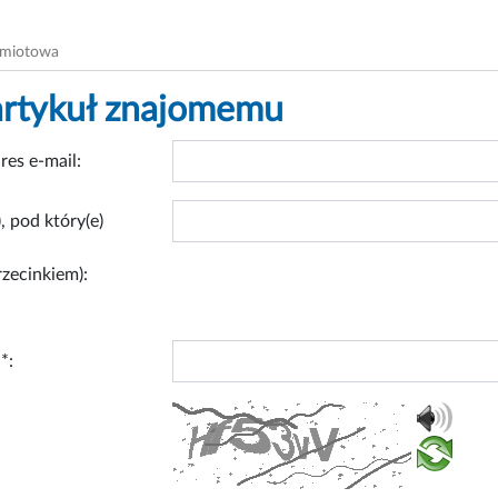
dmiotowa
artykuł znajomemu
res e-mail:
, pod który(e)
rzecinkiem):
*: