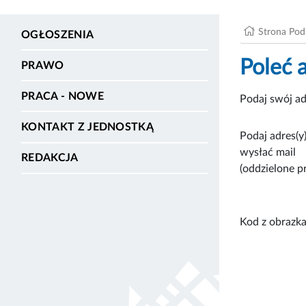
Strona Po
OGŁOSZENIA
Poleć 
PRAWO
PRACA - NOWE
Podaj swój ad
KONTAKT Z JEDNOSTKĄ
Podaj adres(y)
wysłać mail
REDAKCJA
(oddzielone p
Kod z obrazka