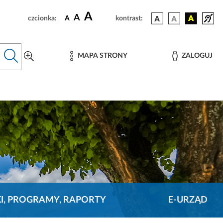
A
A
czcionka:
A
kontrast:
MAPA STRONY
ZALOGUJ
KI, PROGRAMY, RAPORTY
E-URZĄD