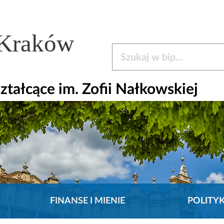
 Kraków
Szukaj w bip
tałcące im. Zofii Nałkowskiej
FINANSE I MIENIE
POLITY