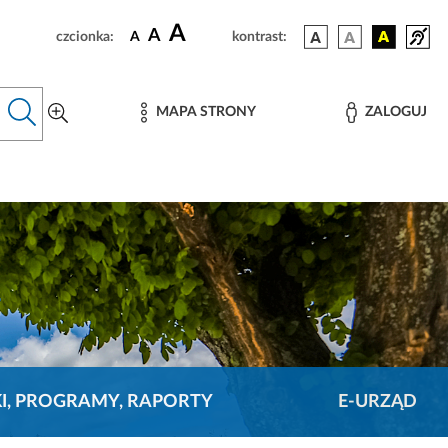
A
A
czcionka:
A
kontrast:
MAPA STRONY
ZALOGUJ
KI, PROGRAMY, RAPORTY
E-URZĄD