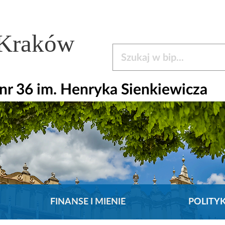
 Kraków
Szukaj w bip
r 36 im. Henryka Sienkiewicza
FINANSE I MIENIE
POLITY