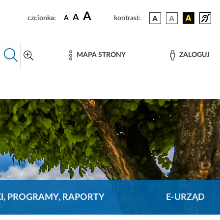
A
A
czcionka:
A
kontrast:
MAPA STRONY
ZALOGUJ
KI, PROGRAMY, RAPORTY
E-URZĄD