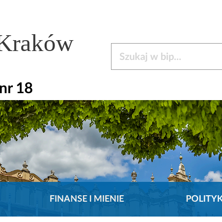
 Kraków
Szukaj w bip
nr 18
FINANSE I MIENIE
POLITY