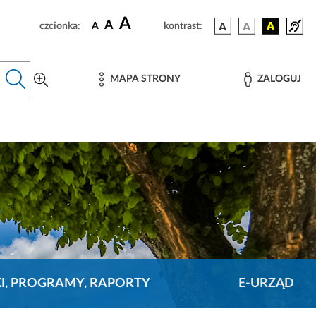
A
A
czcionka:
A
kontrast:
MAPA STRONY
ZALOGUJ
KI, PROGRAMY, RAPORTY
E-URZĄD