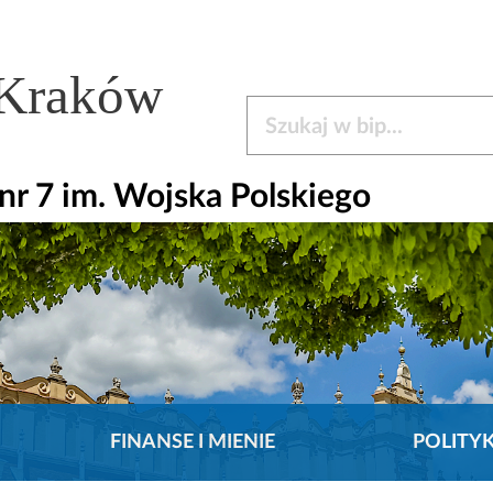
 Kraków
Szukaj w bip
r 7 im. Wojska Polskiego
FINANSE I MIENIE
POLITY