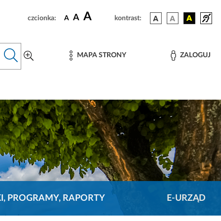
A
A
czcionka:
A
kontrast:
MAPA STRONY
ZALOGUJ
KI, PROGRAMY, RAPORTY
E-URZĄD