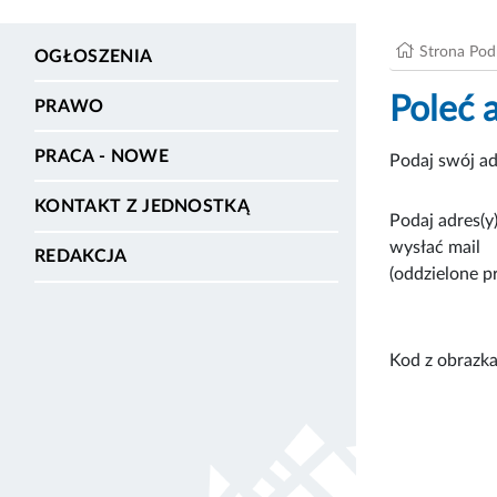
Strona Po
OGŁOSZENIA
Poleć 
PRAWO
PRACA - NOWE
Podaj swój ad
KONTAKT Z JEDNOSTKĄ
Podaj adres(y)
wysłać mail
REDAKCJA
(oddzielone p
Kod z obrazka