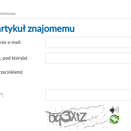
dmiotowa
artykuł znajomemu
res e-mail:
, pod który(e)
rzecinkiem):
*: