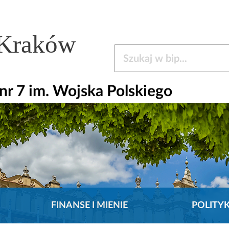
 Kraków
Szukaj w bip
r 7 im. Wojska Polskiego
FINANSE I MIENIE
POLITY