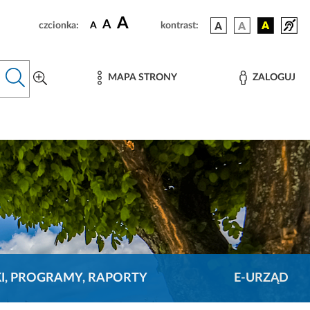
A
A
czcionka:
A
kontrast:
MAPA STRONY
ZALOGUJ
KI, PROGRAMY, RAPORTY
E-URZĄD