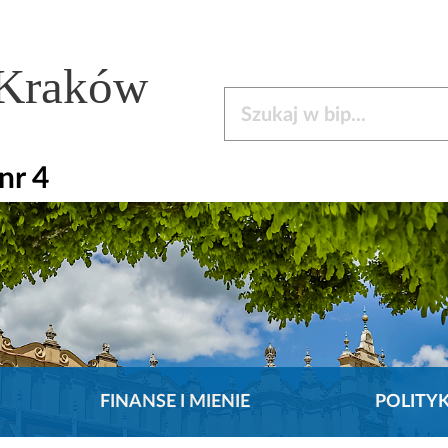
 Kraków
Szukaj w bip
nr 4
FINANSE I MIENIE
POLITY