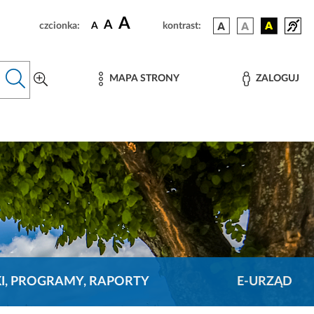
A
A
czcionka:
A
kontrast:
MAPA STRONY
ZALOGUJ
KI, PROGRAMY, RAPORTY
E-URZĄD