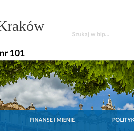
 Kraków
Szukaj w bip
nr 101
FINANSE I MIENIE
POLITY