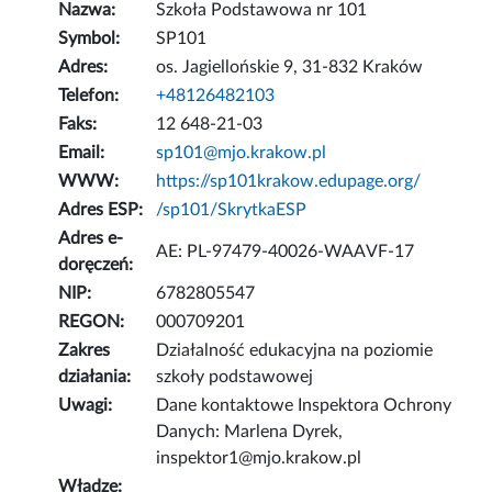
Nazwa:
Szkoła Podstawowa nr 101
Symbol:
SP101
Adres:
os. Jagiellońskie 9, 31-832 Kraków
Telefon:
+48126482103
Faks:
12 648-21-03
Email:
sp101@mjo.krakow.pl
WWW:
https://sp101krakow.edupage.org/
Adres ESP:
/sp101/SkrytkaESP
Adres e-
AE: PL-97479-40026-WAAVF-17
doręczeń:
NIP:
6782805547
REGON:
000709201
Zakres
Działalność edukacyjna na poziomie
działania:
szkoły podstawowej
Uwagi:
Dane kontaktowe Inspektora Ochrony
Danych: Marlena Dyrek,
inspektor1@mjo.krakow.pl
Władze: