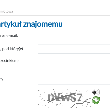
dmiotowa
artykuł znajomemu
res e-mail:
, pod który(e)
rzecinkiem):
*: