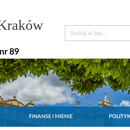
 Kraków
Szukaj w bip
nr 89
FINANSE I MIENIE
POLITY