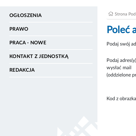
Strona Po
OGŁOSZENIA
Poleć 
PRAWO
PRACA - NOWE
Podaj swój ad
KONTAKT Z JEDNOSTKĄ
Podaj adres(y)
wysłać mail
REDAKCJA
(oddzielone p
Kod z obrazka