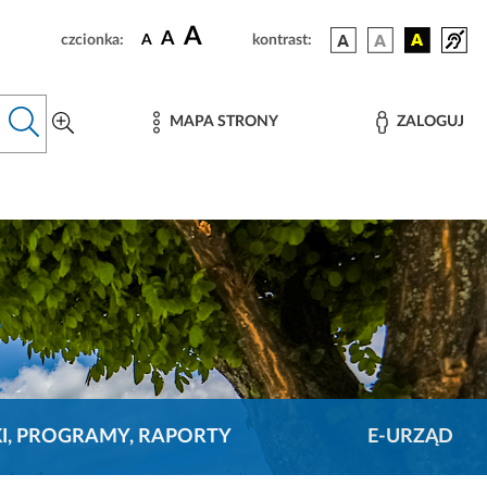
A
A
czcionka:
A
kontrast:
MAPA STRONY
ZALOGUJ
KI, PROGRAMY, RAPORTY
E-URZĄD