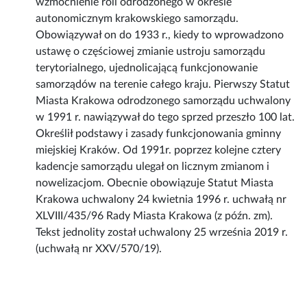
wzmocnienie roli odrodzonego w okresie
autonomicznym krakowskiego samorządu.
Obowiązywał on do 1933 r., kiedy to wprowadzono
ustawę o częściowej zmianie ustroju samorządu
terytorialnego, ujednolicającą funkcjonowanie
samorządów na terenie całego kraju. Pierwszy Statut
Miasta Krakowa odrodzonego samorządu uchwalony
w 1991 r. nawiązywał do tego sprzed przeszło 100 lat.
Określił podstawy i zasady funkcjonowania gminny
miejskiej Kraków. Od 1991r. poprzez kolejne cztery
kadencje samorządu ulegał on licznym zmianom i
nowelizacjom. Obecnie obowiązuje Statut Miasta
Krakowa uchwalony 24 kwietnia 1996 r. uchwałą nr
XLVIII/435/96 Rady Miasta Krakowa (z późn. zm).
Tekst jednolity został uchwalony 25 września 2019 r.
(uchwałą nr XXV/570/19).