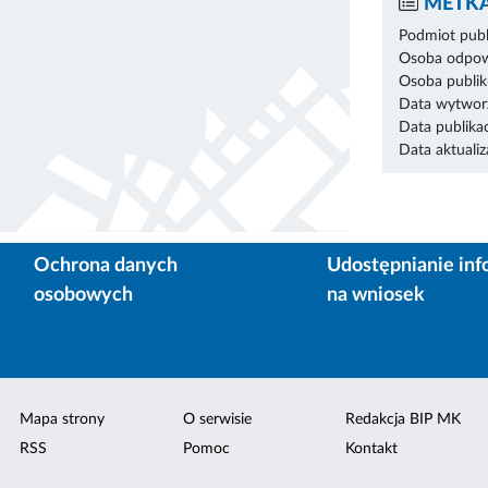
METKA
Podmiot publ
Osoba odpowi
Osoba publik
Data wytworz
Data publikac
Data aktualiza
Ochrona danych
Udostępnianie inf
osobowych
na wniosek
Mapa strony
O serwisie
Redakcja BIP MK
RSS
Pomoc
Kontakt