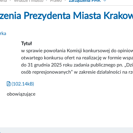
ówna
Władze i miasto
Prawo
Zarządzenia PMK
zenia Prezydenta Miasta Krako
rka
Tytuł
w sprawie powołania Komisji konkursowej do opinio
otwartego konkursu ofert na realizację w formie wspa
do 31 grudnia 2025 roku zadania publicznego pn. „Dz
osób represjonowanych” w zakresie działalności na 
(102.14kB)
obowiązujące